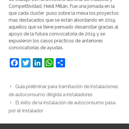
Competitividad, Heidi Millán. Fue una jornada en la
que cada cluster puso sobre la mesa los proyectos
mas destacados que se están abordando en 2019,
aquellos que se tiene pensado desarrollar gracias al
apoyo de la futura convocatoria de 2019 y se
expusieron los casos prácticos de anteriores
convocatorias de ayudas.
F
T
Li
W
C
a
w
n
h
o
c
itt
k
at
m
Guia preliminar para tramitación de instalaciones
e
er
e
s
p
de autoconsumo dirigida a instaladores
b
dI
A
ar
El éxito de la instalación de autoconsumo pasa
o
n
p
tir
por el Instalador
o
p
k