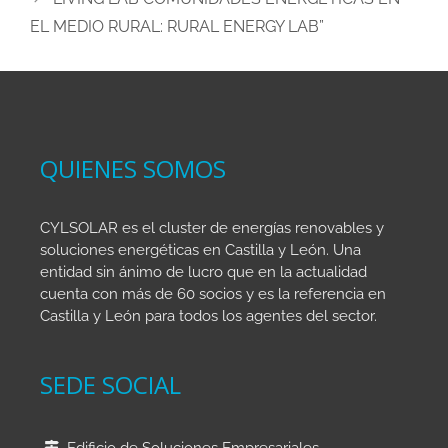
o
n
p
tir
EL MEDIO RURAL: RURAL ENERGY LAB”
o
p
k
QUIENES SOMOS
CYLSOLAR es el cluster de energías renovables y
soluciones energéticas en Castilla y León. Una
entidad sin ánimo de lucro que en la actualidad
cuenta con más de 60 socios y es la referencia en
Castilla y León para todos los agentes del sector.
SEDE SOCIAL