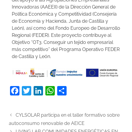
Innovadoras (AAEEII) de la Dirección General de
Política Económica y Competitividad (Consejería
de Economía y Hacienda, Junta de Castilla y
León), así como del Fondo Europeo de Desarrollo
Regional (FEDER). Este proyecto contribuye al
Objetivo “OT3. Conseguir un tejido empresarial
más competitivo” del Programa Operativo FEDER
de Castilla y León.
F
T
Li
W
C
a
w
n
h
o
c
itt
k
at
m
CYLSOLAR participa en el taller formativo sobre
e
er
e
s
p
autoconsumo renovable de AEICE
b
dI
A
ar
LIVING LAB COMUNIDADES ENERGÉTICAS EN