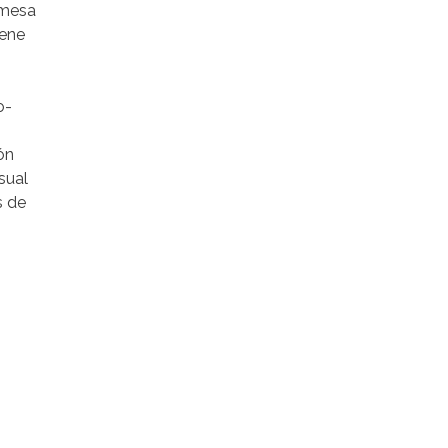
 mesa
iene
o-
ón
sual
s de