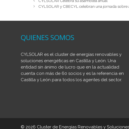
CYLSOLAR Celebra su asamblea anual
e
er
e
s
p
CYLSOLAR y CBECYL celebran una jornada sobre au
b
dI
A
ar
o
n
p
tir
o
p
QUIENES SOMOS
k
CYLSOLAR es el cluster de energías renovables y
soluciones energéticas en Castilla y León. Una
entidad sin ánimo de lucro que en la actualidad
cuenta con más de 60 socios y es la referencia en
Castilla y León para todos los agentes del sector.
© 2026 Cluster de Energías Renovables y Soluciones