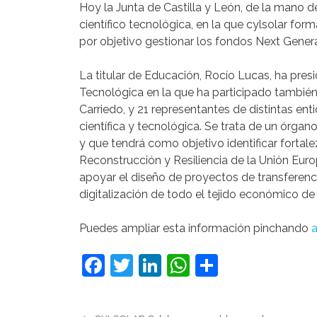
Hoy la Junta de Castilla y León, de la mano 
científico tecnológica, en la que cylsolar f
por objetivo gestionar los fondos Next Genera
La titular de Educación, Rocío Lucas, ha presi
Tecnológica en la que ha participado tambié
Carriedo, y 21 representantes de distintas ent
científica y tecnológica. Se trata de un órga
y que tendrá como objetivo identificar fortal
Reconstrucción y Resiliencia de la Unión Euro
apoyar el diseño de proyectos de transferenci
digitalización de todo el tejido económico de
Puedes ampliar esta información pinchando
a
F
T
Li
W
C
a
w
n
h
o
c
itt
k
at
m