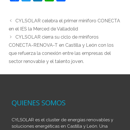
a
w
n
h
o
c
itt
k
at
m
CYLSOLAR celebra el primer miniforo CONECTA
e
er
e
s
p
en el IES la Merced de Valladolid
b
dI
A
ar
CYLSOLAR cierra su ciclo de miniforos
o
n
p
tir
CONECTA-RENOVA-T en Castilla y León con los
o
p
que refuerza la conexión entre las empresas del
k
sector renovable y el talento joven.
QUIENES SOMOS
CYLSOLAR es el cluster de energías renovables y
soluciones energéticas en Castilla y León. Una