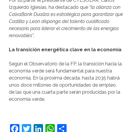
Por su parte, el presidente de CYLSOLAR, Carlos
Izquierdo Iglesias, ha destacado que
“la alianza con
CaixaBank Dualiza es estratégica para garantizar que
Castilla y León disponga del talento cualificado
necesario para liderar el crecimiento de las energías
renovables”
.
La transición energética clave en la economía
Según el Observatorio de la FP, la transición hacia la
economía verde será fundamental para nuestra
economía. En la próxima década, hasta 2035 habrá
unos doce millones de oportunidades de empleo,
de las que una cuarta parte serán producidas por la
economía verde.
F
T
Li
W
C