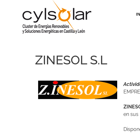
I
ZINESOL S.L
Activid
EMPRE
ZINESO
en sus 
Dispone