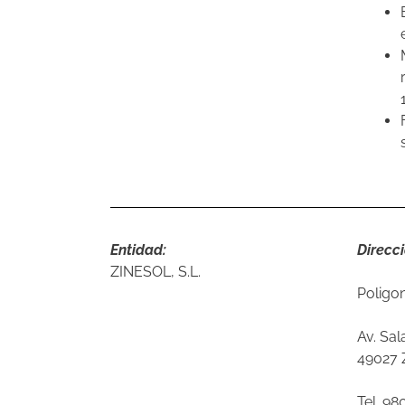
Entidad:
Direcci
ZINESOL, S.L.
Poligon
Av. Sa
49027
Tel. 98